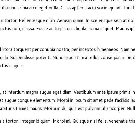
ibulum lacinia arcu eget nulla. Class aptent taciti sociosqu ad litora
itur tortor. Pellentesque nibh. Aenean quam. In scelerisque sem at dolo
, luctus non, massa. Fusce ac turpis quis ligula lacinia aliquet. Mauris
 litora torquent per conubia nostra, per inceptos himenaeos. Nam nec
fringilla. Suspendisse potenti. Nunc feugiat mi a tellus consequat impe
uctus magna.
at interdum magna augue eget diam. Vestibulum ante ipsum primis in fa
et augue congue elementum. Morbi in ipsum sit amet pede facilisis lao
bitur sit amet mauris. Morbi in dui quis est pulvinar ullamcorper. Nulla 
s a tortor. Integer id quam. Morbi mi. Quisque nisl felis, venenatis tris