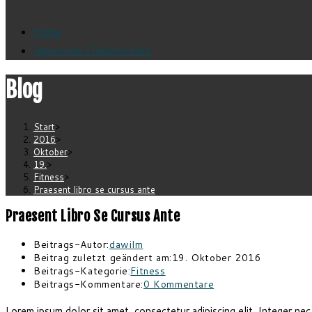
Home
Impressum / Datenschutz
Blog
Start
>
2016
>
Oktober
>
19.
>
Fitness
>
Praesent libro se cursus ante
Praesent Libro Se Cursus Ante
Beitrags-Autor:
dawilm
Beitrag zuletzt geändert am:
19. Oktober 2016
Beitrags-Kategorie:
Fitness
Beitrags-Kommentare:
0 Kommentare
Lorem ipsum dolor sit amet, consectetur adipiscing elit. Integer nec